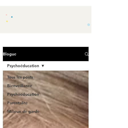
Blogue
Psychoéducation
Tous les posts
Bienveillance
Psychoéducation
Parentalité
Milieux de garde