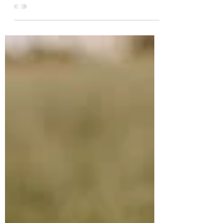
conséquences ne changent pas le
comportement. Et non! Ce n’est pas parce
que vous donnez une conséquence que
votre enfant apprendra et ne
recommencera plus le comportement en
question.