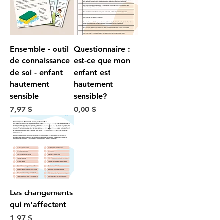
Ensemble - outil
Questionnaire :
de connaissance
est-ce que mon
de soi - enfant
enfant est
hautement
hautement
sensible
sensible?
Prix
Prix
7,97 $
0,00 $
Les changements
qui m'affectent
Prix
1,97 $