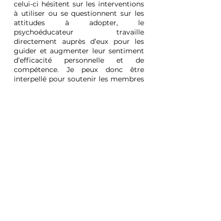
celui-ci hésitent sur les interventions 
à utiliser ou se questionnent sur les 
attitudes à adopter, le 
psychoéducateur travaille 
directement auprès d’eux pour les 
guider et augmenter leur sentiment 
d’efficacité personnelle et de 
compétence. Je peux donc être 
interpellé pour soutenir les membres 
du personnel d’un milieu de garde 
sans que l’allocation 
gouvernementale mentionnée ci-
dessus ne soit pertinente.  
L’objectif du rôle conseil 
est d’accompagner 
l’éducateur dans un 
cheminement et une 
réflexion sur ses pratiques 