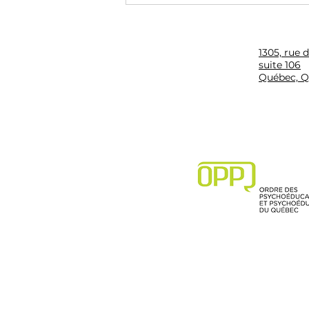
1305, rue 
suite 106
Québec, Q
Les conséquences, une
vision développementale