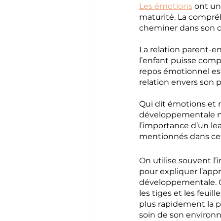
Les émotions
 ont un
maturité. La compréh
cheminer dans son d
La relation parent-e
l’enfant puisse comp
repos émotionnel est
relation envers son p
Qui dit émotions et 
développementale n’e
l’importance d’un le
mentionnés dans cet 
On utilise souvent l
pour expliquer l’app
développementale. On
les tiges et les feuil
plus rapidement la p
soin de son environ