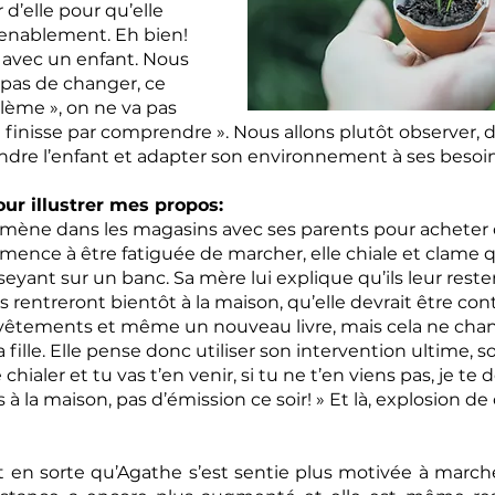
 d’elle pour qu’elle 
enablement. Eh bien! 
 avec un enfant. Nous 
pas de changer, ce 
blème », on ne va pas 
il finisse par comprendre ». Nous allons plutôt observer, d
dre l’enfant et adapter son environnement à ses besoin
ur illustrer mes propos:
romène dans les magasins avec ses parents pour acheter
ence à être fatiguée de marcher, elle chiale et clame qu
eyant sur un banc. Sa mère lui explique qu’ils leur rest
ls rentreront bientôt à la maison, qu’elle devrait être cont
vêtements et même un nouveau livre, mais cela ne chan
lle. Elle pense donc utiliser son intervention ultime, soit
e chialer et tu vas t’en venir, si tu ne t’en viens pas, je t
la maison, pas d’émission ce soir! » Et là, explosion de c
it en sorte qu’Agathe s’est sentie plus motivée à marche