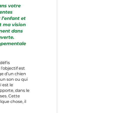
ans votre 
rentes 
l’enfant et 
 ma vision 
ement dans 
verte. 
oppementale 
défis 
objectif est 
ge d’un chien 
 un son ou qui 
 est le 
porte, dans le 
es. Cette 
lque chose, il 