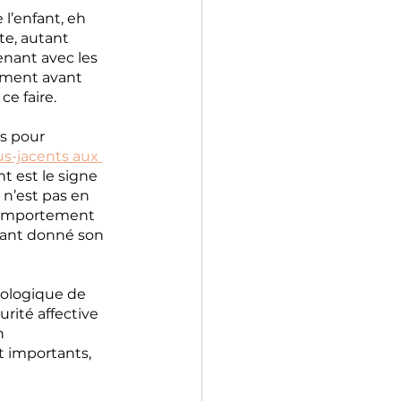
l’enfant, eh 
te, autant 
nant avec les 
ement avant 
ce faire.
s pour 
s-jacents aux 
t est le signe 
 n’est pas en 
 comportement 
tant donné son 
ologique de 
rité affective 
n 
 importants, 