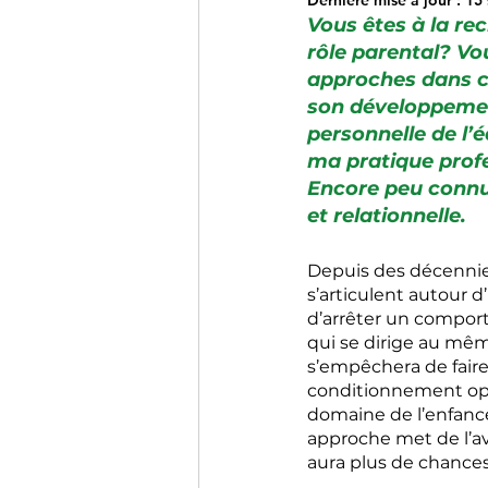
Dernière mise à jour :
15 
Vous êtes à la re
rôle parental? Vou
approches dans ce
son développement
personnelle de l’
ma pratique profe
Encore peu connue
et relationnelle.
Depuis des décennies
s’articulent autour 
d’arrêter un comport
qui se dirige au mêm
s’empêchera de faire 
conditionnement opér
domaine de l’enfanc
approche met de l’ava
aura plus de chances d