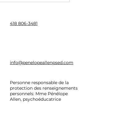
418 806-3481
quoi consulter un
info@penelopeallenpsed.com
choéducateur
Personne responsable de la
protection des renseignements
personnels: Mme Pénélope
Allen, psychoéducatrice