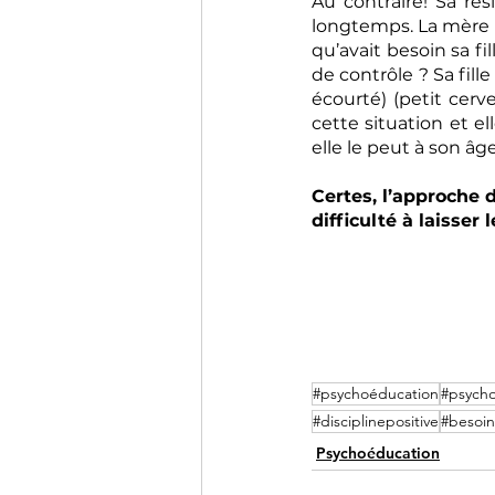
Au contraire! Sa ré
longtemps. La mère 
qu’avait besoin sa f
de contrôle ? Sa fil
écourté) (petit cer
cette situation et ell
elle le peut à son âge
Certes, l’approche 
difficulté à laisser
#psychoéducation
#psycho
#disciplinepositive
#besoin
Psychoéducation