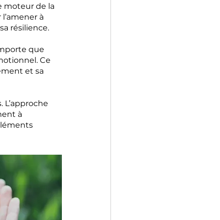
 moteur de la 
 l’amener à 
a résilience.
importe que 
motionnel. Ce 
ement et sa 
. L’approche 
ent à 
éléments 