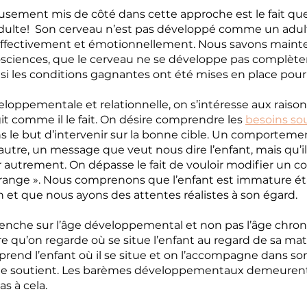
sement mis de côté dans cette approche est le fait que 
 adulte!  Son cerveau n’est pas développé comme un adul
 affectivement et émotionnellement. Nous savons mainte
sciences, que le cerveau ne se développe pas complèt
, si les conditions gagnantes ont été mises en place pour 
loppementale et relationnelle, on s’intéresse aux raison
git comme il le fait. On désire comprendre les 
besoins sou
s le but d’intervenir sur la bonne cible. Un comportemen
utre, un message que veut nous dire l’enfant, mais qu’il
r autrement. On dépasse le fait de vouloir modifier un
dérange ». Nous comprenons que l’enfant est immature é
 et que nous ayons des attentes réalistes à son égard.
enche sur l’âge développemental et non pas l’âge chron
ire qu’on regarde où se situe l’enfant au regard de sa matu
prend l’enfant où il se situe et on l’accompagne dans so
le soutient. Les barèmes développementaux demeurent
as à cela.