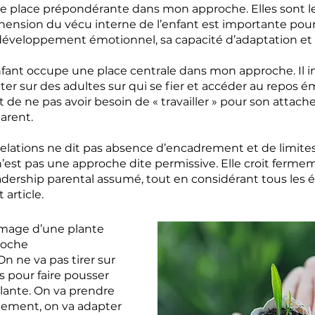
e place prépondérante dans mon approche. Elles sont le
ension du vécu interne de l’enfant est importante pour
éveloppement émotionnel, sa capacité d’adaptation et s
nfant occupe une place centrale dans mon approche. Il 
ter sur des adultes sur qui se fier et accéder au repos é
 de ne pas avoir besoin de « travailler » pour son attach
arent.
relations ne dit pas absence d’encadrement et de limites
st pas une approche dite permissive. Elle croit fermem
adership parental assumé, tout en considérant tous les 
article.
’image d’une plante 
roche 
 ne va pas tirer sur 
les pour faire pousser 
lante. On va prendre 
nement, on va adapter 