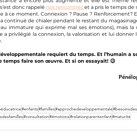
sistance a encore plus augmenté et elle est même rest
s’est donc rappelé 
nos rencontres 
et a pris le temps de
ille à ce moment. Connexion ? Pause ? Renforcement? Ex
le a continué de chialer pendant le restant du magasinage
veau immature qui exprime mal ses émotions), mais la 
e a privilégié la connexion, la valorisation et lui donner l
.
développementale requiert du temps. Et l’humain a s
 le temps faire son œuvre. Et si on essayait! 😉
Pénélop
éducatrice
#enfants
#familles
#approchedeveloppementale
#besoinsdes
sdesfamilles
#consultation
#émotions
#relationparentenfant
#maturité