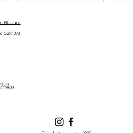
du Blizzard
c G2K 0A1
La psychoéducation et
Pour
l'éducation spécialisée,
psy
nos spécificités!