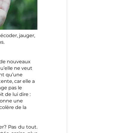
écoder, jauger, 
s.
 de nouveaux 
’elle ne veut 
ent qu’une 
ente, car elle a 
ge pas le 
 de lui dire : 
e donne une 
olère de la 
r? Pas du tout. 