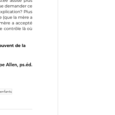
ée assise plus 
 se demander ce 
plication? Plus 
 (que la mère a 
mère a accepté 
e contrôle là où 
ouvent de la 
e Allen, ps.éd.
enfants